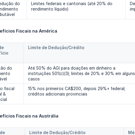
edução do
Limites federais e cantonais (até 20% do
De
endimento
rendimento líquido)
im
ibutável
fícios Fiscais na América
e 
Limite de Dedução/Crédito
ício 
ão do
Até 50% do AGI para doações em dinheiro a
mento
instituições 501(c)(3); limites de 20% e 30% em alguns
ável
casos
o fiscal
15% nos primeiros CA$200, depois 29%+ federal;
l &
créditos adicionais provinciais
cial
ícios Fiscais na Austrália
de 
Limite de Dedução/Crédito
Mét