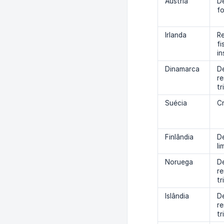
Áustria
D
f
Irlanda
R
fi
in
Dinamarca
D
r
tr
Suécia
Cr
Finlândia
De
li
Noruega
D
r
tr
Islândia
D
r
tr