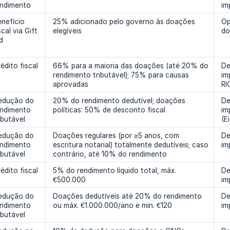
endimento
im
nefício
25% adicionado pelo governo às doações
Op
scal via Gift
elegíveis
do
d
édito fiscal
66% para a maioria das doações (até 20% do
De
rendimento tributável); 75% para causas
im
aprovadas
RIC
edução do
20% do rendimento dedutível; doações
De
endimento
políticas: 50% de desconto fiscal
im
ibutável
(E
edução do
Doações regulares (por ≥5 anos, com
De
endimento
escritura notarial) totalmente dedutíveis; caso
im
ibutável
contrário, até 10% do rendimento
édito fiscal
5% do rendimento líquido total, máx.
De
€500.000
im
edução do
Doações dedutíveis até 20% do rendimento
De
endimento
ou máx. €1.000.000/ano e min. €120
im
ibutável