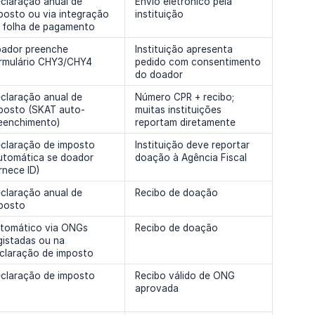
claração anual de
Envio eletrónico pela
posto ou via integração
instituição
 folha de pagamento
ador preenche
Instituição apresenta
rmulário CHY3/CHY4
pedido com consentimento
do doador
claração anual de
Número CPR + recibo;
posto (SKAT auto-
muitas instituições
eenchimento)
reportam diretamente
claração de imposto
Instituição deve reportar
utomática se doador
doação à Agência Fiscal
rnece ID)
claração anual de
Recibo de doação
posto
tomático via ONGs
Recibo de doação
gistadas ou na
claração de imposto
claração de imposto
Recibo válido de ONG
aprovada