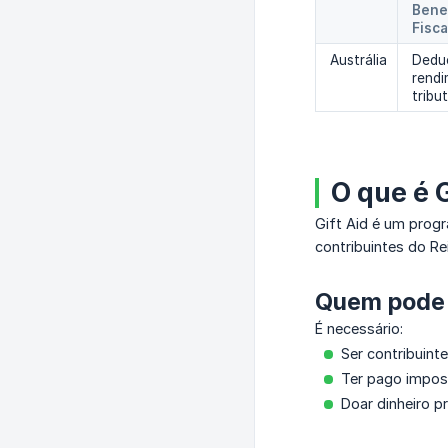
Benef
Fisca
Austrália
Dedu
rend
tribu
O que é 
Gift Aid é um prog
contribuintes do Re
Quem pode 
É necessário:
Ser contribuint
Ter pago impost
Doar dinheiro p