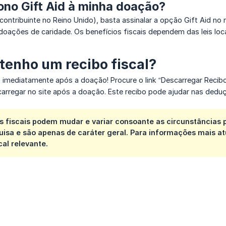
ono Gift Aid à minha doação?
., contribuinte no Reino Unido), basta assinalar a opção Gift Aid
 doações de caridade. Os benefícios fiscais dependem das leis locai
enho um recibo fiscal?
 imediatamente após a doação! Procure o link “Descarregar Recibo
regar no site após a doação. Este recibo pode ajudar nas deduç
as fiscais podem mudar e variar consoante as circunstâncias
isa e são apenas de caráter geral. Para informações mais atu
cal relevante.