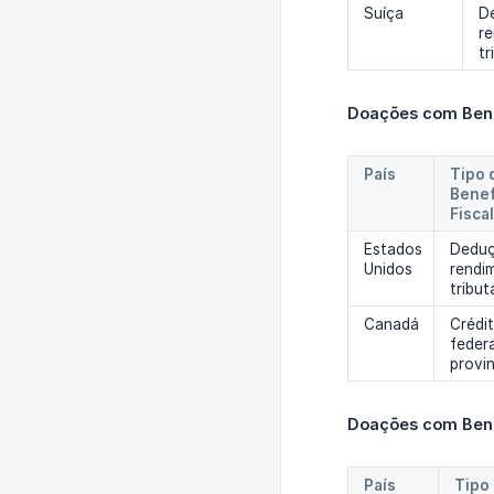
Suíça
D
r
tr
Doações com Bene
País
Tipo d
Benef
Fiscal
Estados
Deduç
Unidos
rendi
tribut
Canadá
Crédit
federa
provin
Doações com Benef
País
Tipo 