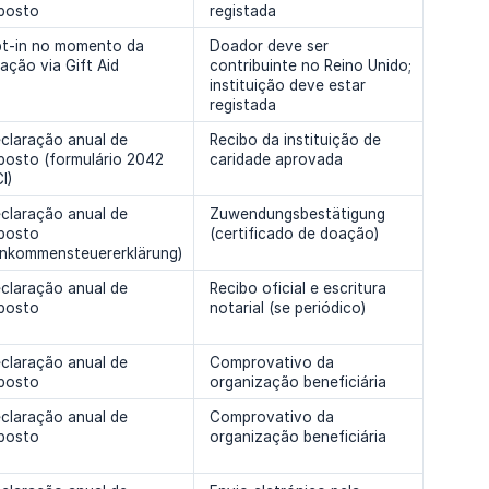
posto
registada
t-in no momento da
Doador deve ser
ação via Gift Aid
contribuinte no Reino Unido;
instituição deve estar
registada
claração anual de
Recibo da instituição de
posto (formulário 2042
caridade aprovada
I)
claração anual de
Zuwendungsbestätigung
posto
(certificado de doação)
inkommensteuererklärung)
claração anual de
Recibo oficial e escritura
posto
notarial (se periódico)
claração anual de
Comprovativo da
posto
organização beneficiária
claração anual de
Comprovativo da
posto
organização beneficiária