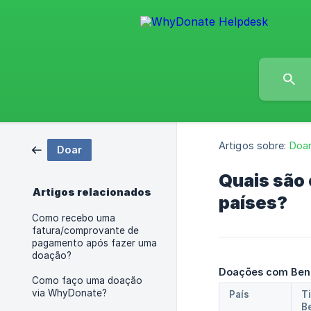
Artigos sobre:
Doa
Doar
Quais são 
Artigos relacionados
países?
Como recebo uma
fatura/comprovante de
pagamento após fazer uma
doação?
Doações com Benef
Como faço uma doação
via WhyDonate?
País
Ti
Be