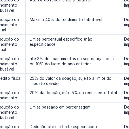
edução do
Até 1% do rendimento tributável
De
endimento
im
ibutável
edução do
Máximo 40% do rendimento tributável
De
endimento
im
ual
edução do
Limite percentual específico (não
De
endimento
especificado)
im
ual
edução do
até 3% dos pagamentos da segurança social
De
endimento
ou 10% do lucro do ano anterior
im
ibutável
édito fiscal
25% do valor da doação; sujeito a limite do
De
imposto devido
im
edução do
20% da doação, máx. 5% do rendimento total
De
endimento
im
edução do
Limite baseado em percentagem
De
endimento
im
ibutável
edução do
Dedução até um limite especificado
De