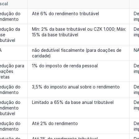
scal
edução do
Até 6% do rendimento tributável
De
endimento
im
edução da
Mín: 2% da base tributável ou CZK 1.000; Máx:
De
ase
15% da base tributável
im
ibutável
A
não dedutível fiscalmente (para doações de
N
caridade)
edução para
1% do imposto de renda pessoal
De
oações
im
retas
edução do
3,5% do imposto anual sobre o rendimento
De
endimento
im
edução do
Limitado a 65% da base anual tributável
De
endimento
im
ibutável
edução do
Até 2% do rendimento
De
endimento
im