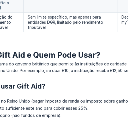
ício 
l
ção do
Sem limite específico, mas apenas para
Dec
imento
entidades DGR; limitado pelo rendimento
myT
tável
tributável
Gift Aid e Quem Pode Usar?
rama do governo britânico que permite às instituições de caridad
ino Unido. Por exemplo, se doar £10, a instituição recebe £12,50 se
usar Gift Aid?
e no Reino Unido (pagar imposto de renda ou imposto sobre ganhos
o suficiente este ano para cobrir esses 25%.
róprio (não fundos de empresa).