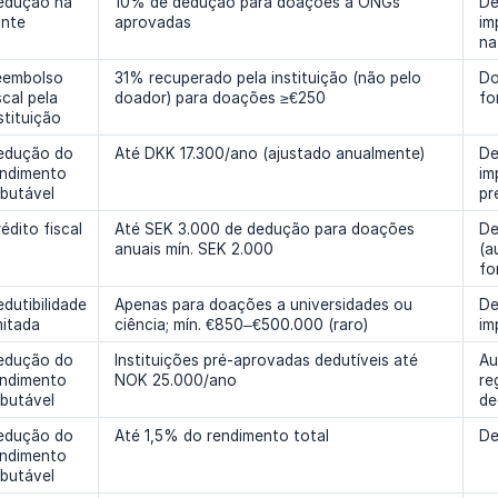
edução na
10% de dedução para doações a ONGs
De
onte
aprovadas
im
na
eembolso
31% recuperado pela instituição (não pelo
Do
scal pela
doador) para doações ≥€250
fo
stituição
edução do
Até DKK 17.300/ano (ajustado anualmente)
De
endimento
im
ibutável
pr
édito fiscal
Até SEK 3.000 de dedução para doações
De
anuais mín. SEK 2.000
(a
fo
dutibilidade
Apenas para doações a universidades ou
De
mitada
ciência; mín. €850–€500.000 (raro)
im
edução do
Instituições pré-aprovadas dedutíveis até
Au
endimento
NOK 25.000/ano
re
ibutável
de
edução do
Até 1,5% do rendimento total
De
endimento
ibutável