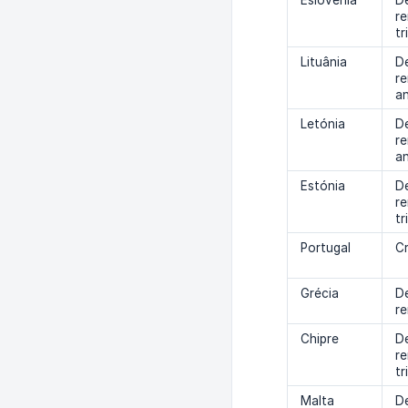
Eslovénia
D
r
tr
Lituânia
D
r
an
Letónia
D
r
an
Estónia
D
r
tr
Portugal
Cr
Grécia
D
r
Chipre
D
r
tr
Malta
D