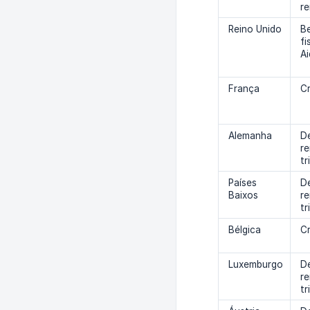
r
Reino Unido
Be
fi
Ai
França
Cr
Alemanha
D
r
tr
Países
D
Baixos
r
tr
Bélgica
Cr
Luxemburgo
D
r
tr