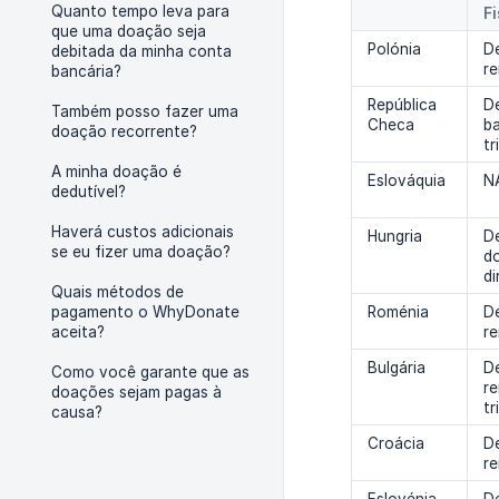
Quanto tempo leva para
Fi
que uma doação seja
Polónia
D
debitada da minha conta
r
bancária?
República
D
Também posso fazer uma
Checa
b
doação recorrente?
tr
A minha doação é
Eslováquia
N
dedutível?
Haverá custos adicionais
Hungria
D
se eu fizer uma doação?
d
di
Quais métodos de
pagamento o WhyDonate
Roménia
D
aceita?
r
Bulgária
D
Como você garante que as
r
doações sejam pagas à
tr
causa?
Croácia
D
r