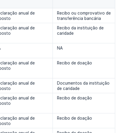
claração anual de
Recibo ou comprovativo de
posto
transferência bancária
claração anual de
Recibo da instituição de
posto
caridade
A
NA
claração anual de
Recibo de doação
posto
claração anual de
Documentos da instituição
posto
de caridade
claração anual de
Recibo de doação
posto
claração anual de
Recibo de doação
posto