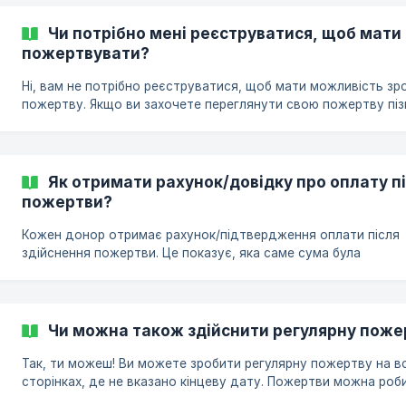
Сума Пожертви eur € 5 25,000 gbp £ 5 25,000 usd $ 5 25,000 
5 25,000 nzd $ 5 25,000 sgd $ 5 25,000 cad $ 5 25,000 huf Ft 
Чи потрібно мені реєструватися, щоб мати
10,000,000 | all | L | 500 | 2,500
пожертвувати?
Ні, вам не потрібно реєструватися, щоб мати можливість зр
пожертву. Якщо ви захочете переглянути свою пожертву піз
ви можете зареєструватися самостійно. Для цього
скористайтеся тією ж адресою електронної пошти, яку ви
використовували, щоб зробити пожертву.
Як отримати рахунок/довідку про оплату п
пожертви?
Кожен донор отримає рахунок/підтвердження оплати після
здійснення пожертви. Це показує, яка саме сума була
пожертвувана і на які цілі. Ви можете знайти рахунок-фактур
кількох місцях: Екран подяки На екрані, який з’явиться після
здійснення пожертви, ви побачите посилання, за яким можн
переглянути рахунок. Лист подяки Якщо ви введете адресу
Чи можна також здійснити регулярну поже
електронної пошти, ми надішлемо вам електронний лист од
після здійснення пожертви з посиланням для перегляду або
Так, ти можеш! Ви можете зробити регулярну пожертву на вс
завантаження рахунку-фактури.
сторінках, де не вказано кінцеву дату. Пожертви можна роб
щомісяця або щорічно. Щоб зробити регулярну пожертву: