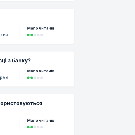
ім
ртви.
Мало читачів
о ви
ашій
тут.
ці з банку?
Мало читачів
pe є
з
і
ас. В
икористовуються
Мало читачів
е