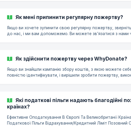
потоків і зареєстрований на іншу юридичну особу. Перевіре
бухгалтер перевіряє це та подає до податкових органів.
Як мені припинити регулярну пожертву?
Якщо ви хочете зупинити свою регулярну пожертву, зверніт
до нас, і ми вам допоможемо. Ви можете зв'язатися з нами 
онлайн-підтримку, електронною поштою або надіслати нам
повідомлення у WhatsApp, вказавши адресу електронної по
яку було використано для оформлення регулярної пожертви. |
Незабаром: Ми також плануємо запровадити нову функцію, 
Як здійснити пожертву через WhyDonate?
дозволить вам самостійно зупинити або оновити регулярну
пожертву за посиланням у листі
Якщо ви знайшли кампанію збору коштів, з якою можете себ
повністю ідентифікувати, і вирішили зробити пожертву, вико
такі дії: Натисніть кнопку «Пожертвувати» на сторінці збору
коштів. З’явиться екран пожертв. Заповніть форму та натисн
«Пожертвувати». Щоб зробити пожертву, завершіть процес
оплати. Ви отримаєте підтвердження своєї пожертви
Які податкові пільги надають благодійні по
електронною поштою. Після того, як ви зробили пожертву, в
країнах?
також можете залишити повідомлення, яке потім з’явиться 
сторінці дій. | Якщо ви с
Ефективне Оподаткування В Європі Та Великобританії Країна Тип
Податкової Пільги Відрахування/Кредитний Ліміт Позовний 
Необхідна Документація Польща Утримання з доходу До 6