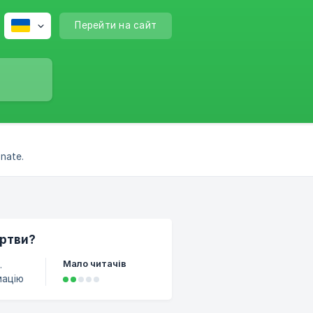
Перейти на сайт
nate.
ертви?
Мало читачів
.
мацію