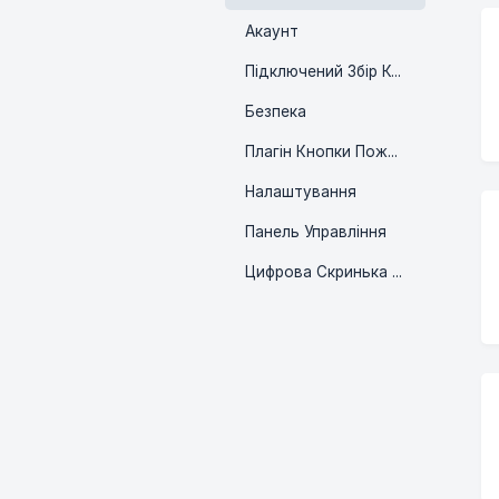
Акаунт
Підключений Збір Коштів
Безпека
Плагін Кнопки Пожертви
Налаштування
Панель Управління
Цифрова Скринька для Збору ПІН-Кодів