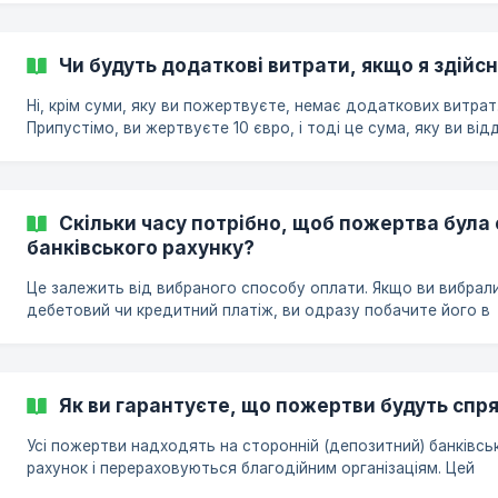
відстежує, чи публікує ця організація щорічний звіт про те, я
витрачаються гроші. | Порада: зверніть увагу на пожертви на
приватні цілі, якщо ви не знаєте організатора.
Чи будуть додаткові витрати, якщо я здій
Ні, крім суми, яку ви пожертвуєте, немає додаткових витрат
Припустімо, ви жертвуєте 10 євро, і тоді це сума, яку ви від
на благодійність і яку ви можете використати у своїй подат
декларації. Для донорів платформа WhyDonate абсолютно
безкоштовна. Наша платформа підтримується за рахунок
щомісячних внесків, які ми отримуємо від сторін, які отрим
Скільки часу потрібно, щоб пожертва була 
пожертви. Донори також можуть вибрати, чи хочуть вони дати
банківського рахунку?
чайові. Це не є обов’язковим і залежить лише від бажання
донорів. | Порада: якщо
Це залежить від вибраного способу оплати. Якщо ви вибрал
дебетовий чи кредитний платіж, ви одразу побачите його в
Інтернет-банкінгу. Якщо ви вибрали прямий дебет SEPA, плат
буде видно через 5 робочих днів. | Порада: якщо ви робите
пожертву через прямий дебет SEPA, у вас має бути достатн
грошей на вашому рахунку. Якщо ви не впевнені, чи достатн
Як ви гарантуєте, що пожертви будуть спр
грошей на вашому рахунку, і все ще хочете зробити пожертв
виберіть інший спосіб оплати.
Усі пожертви надходять на сторонній (депозитний) банківсь
рахунок і перераховуються благодійним організаціям. Цей
банківський рахунок відокремлений від усіх інших грошових