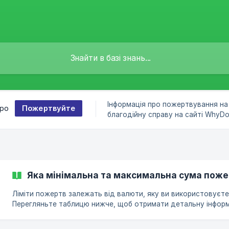
Інформація про пожертвування на
Пожертвуйте
про
благодійну справу на сайті WhyDo
Яка мінімальна та максимальна сума пож
Ліміти пожертв залежать від валюти, яку ви використовуєте
Перегляньте таблицю нижче, щоб отримати детальну інфор
про конкретну мінімальну та максимальну суму для кожної
валюти. Валюта Символ Мінімальна Сума Пожертви Максимальна