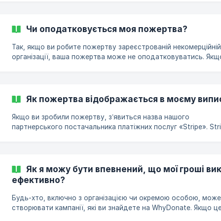
натисніть кнопку «Пожертвувати» на сторінці та виберіть
«щомісяця» або «щороку» відповідно до ваших потреб. Пот
заповніть решту форми та натисніть «Пожертвувати». Ви
Чи оподатковується моя пожертва?
отримаєте на електронну пошту підтвердження вашої поже
Кожного разу після здійснення (повторної) пожертви ви
Так, якщо ви робите пожертву зареєстрованій некомерційній
отримуватимете підтвердження електронною по
організації, ваша пожертва може не оподатковуватись. Якщ
не впевнені, чи це так, зверніться до податкових органів у в
країні. | Детальніше про податкові пільги на внески читайте 
Як пожертва відображається в моєму випис
Якщо ви зробили пожертву, з’явиться назва нашого
партнерського постачальника платіжних послуг «Stripe». Stri
сертифікованим постачальником платіжних послуг у Європі 
ліцензією PSD2 і сертифікатом PCI DSS. Він обробляє всі вхідн
платежі (пожертви) і виплати (благодійним організаціям) за н
описі можна побачити наступний текст: Пожертва на «ім’я
Як я можу бути впевнений, що мої гроші в
справи» (це назва сторінки, на якій ви зробили пожертву). |
ефективно?
Порада: у випадку прямого дебету SEPA (прямий дебетовий
платіж) потрібно приблиз
Будь-хто, включно з організацією чи окремою особою, може
створювати кампанії, які ви знайдете на WhyDonate. Якщо ц
стосується мети зареєстрованої організації, WhyDonate