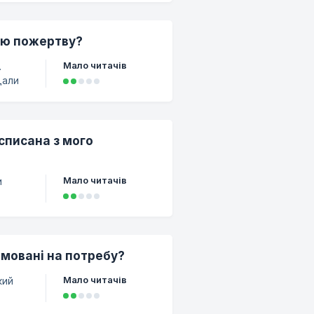
к
сню пожертву?
Мало читачів
.
дали
ковій
ують
списана з мого
Мало читачів
и
іж
ьо
ьо
ямовані на потребу?
у,
Мало читачів
кий