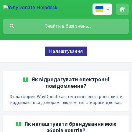
Налаштування
Як відредагувати електронні
повідомлення?
З платформи WhyDonate автоматичні електронні листи
надсилаються донорам і людям, які створили для вас
збір коштів. Ви можете самостійно додати текст до
цих автоматичних електронних листів і змінити дизайн.
Ви робите це таким чином: ** Додайте текст до
Як налаштувати брендування моїх
електронної пошти ** Увійдіть до свого облікового
зборів коштів?