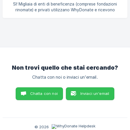
Sì! Migliaia di enti di beneficenza (comprese fondazioni
rinomate) e privati utilizzano WhyDonate e ricevono
donazioni mensili. Ad esempio, tutto il denaro derivante
dalle donazioni finisce in uno speciale conto bancario di
terzi e un contabile registrato controlla l'intera
amministrazione. Le donazioni sono tenute rigorosamente
separate da tutti gli altri flussi di cassa all'interno della
nostra organizzazione. Ogni mese, le donazioni vengono
pagate direttamente dal conto di terze parti. In que
Non trovi quello che stai cercando?
Chatta con noi o inviaci un'email.
Chatta con noi
Inviaci un'email
© 2026