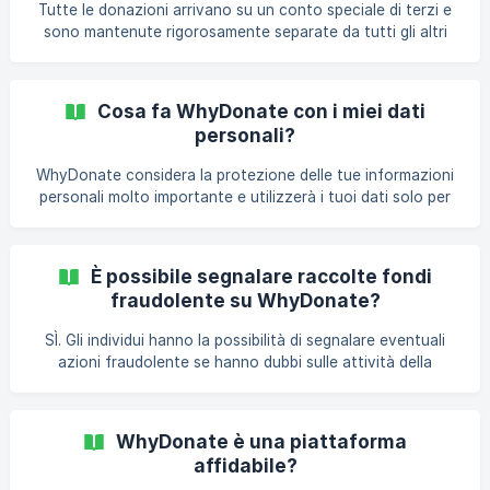
Tutte le donazioni arrivano su un conto speciale di terzi e
27001) dell'ICT Institute. Ciò rende WhyDonate affidab
sono mantenute rigorosamente separate da tutti gli altri
flussi di cassa. Un contabile registrato ha il controllo su
questo processo. Si assicura inoltre che tutto sia
correttamente registrato presso le autorità fiscali. Ogni
Cosa fa WhyDonate con i miei dati
mese le donazioni vengono pagate direttamente dal conto
personali?
di terze parti su cui confluiscono gli obiettivi a cui sono
destinate. | Suggerimento: quando accedi al tuo account
WhyDonate considera la protezione delle tue informazioni
WhyDonate, puoi vedere in tempo reale tut
personali molto importante e utilizzerà i tuoi dati solo per
fornire servizi e migliorare la tua esperienza utente.
WhyDonate è conforme alla legislazione europea sulla
privacy (Regolamento generale sulla protezione dei dati),
È possibile segnalare raccolte fondi
che lo rende affidabile.
fraudolente su WhyDonate?
SÌ. Gli individui hanno la possibilità di segnalare eventuali
azioni fraudolente se hanno dubbi sulle attività della
raccolta fondi.
WhyDonate è una piattaforma
affidabile?