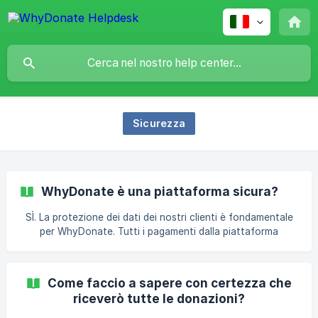
Sicurezza
WhyDonate è una piattaforma sicura?
SÌ. La protezione dei dati dei nostri clienti è fondamentale
per WhyDonate. Tutti i pagamenti dalla piattaforma
WhyDonate sono gestiti da Stripe, un fornitore di
pagamenti certificato PCI DSS con licenza PSD2. Tutto il
traffico, compreso quello dei pagamenti, avviene tramite
Come faccio a sapere con certezza che
una connessione SSL sicura. I dati delle transazioni non
riceverò tutte le donazioni?
vengono mai condivisi con terze parti. Infine, WhyDonate
ha una certificazione Security Verified (basata su ISO