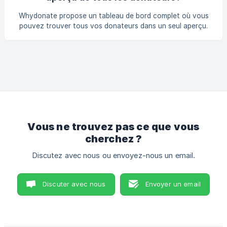
informations suivantes des donateurs sont transmises par
WhyDonate: Nom Adresse électronique Mode de paiement
Whydonate propose un tableau de bord complet où vous
Montant Page URL Période Temps Ces donnée
pouvez trouver tous vos donateurs dans un seul aperçu.
Avec le tableau de bord, vous pouvez facilement filtrer par
date, texte et nombre de résultats. En cliquant sur le
bouton «Télécharger», vous recevrez les données
sélectionnées sous forme de fichier CVS. || Accédez à
votre tableau de bord
Vous ne trouvez pas ce que vous
cherchez ?
Discutez avec nous ou envoyez-nous un email.
Discuter avec nous
Envoyer un email