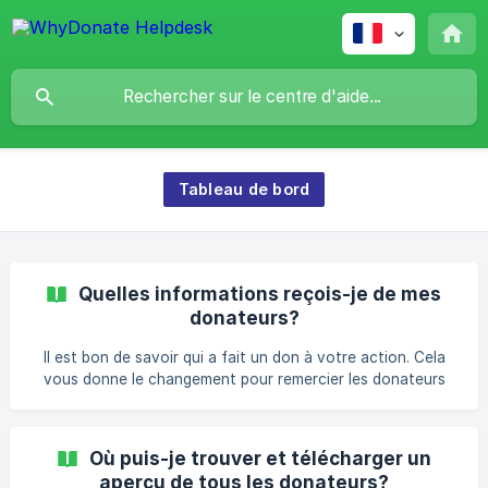
Tableau de bord
Quelles informations reçois-je de mes
donateurs?
Il est bon de savoir qui a fait un don à votre action. Cela
vous donne le changement pour remercier les donateurs
pour leur don et, si vous le souhaitez, les tenir au courant
de toutes sortes de faits concernant l'action. C'est
pourquoi WhyDonate aime partager ces informations avec
Où puis-je trouver et télécharger un
vous, à l'exception des détails de paiement. Les
aperçu de tous les donateurs?