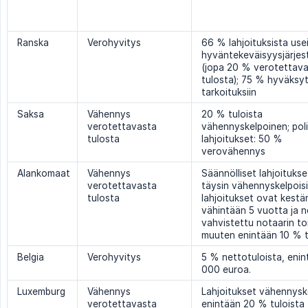
Ranska
Verohyvitys
66 % lahjoituksista use
hyväntekeväisyysjärjest
(jopa 20 % verotettav
tulosta); 75 % hyväksyt
tarkoituksiin
Saksa
Vähennys
20 % tuloista
verotettavasta
vähennyskelpoinen; poli
tulosta
lahjoitukset: 50 %
verovähennys
Alankomaat
Vähennys
Säännölliset lahjoituks
verotettavasta
täysin vähennyskelpoisi
tulosta
lahjoitukset ovat kestä
vähintään 5 vuotta ja 
vahvistettu notaarin to
muuten enintään 10 % t
Belgia
Verohyvitys
5 % nettotuloista, eni
000 euroa.
Luxemburg
Vähennys
Lahjoitukset vähennysk
verotettavasta
enintään 20 % tuloista 