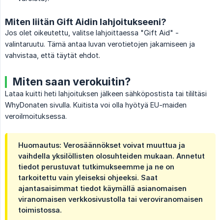
Miten liitän Gift Aidin lahjoitukseeni?
Jos olet oikeutettu, valitse lahjoittaessa "Gift Aid" -
valintaruutu. Tämä antaa luvan verotietojen jakamiseen ja
vahvistaa, että täytät ehdot.
Miten saan verokuitin?
Lataa kuitti heti lahjoituksen jälkeen sähköpostista tai tililtäsi
WhyDonaten sivulla. Kuitista voi olla hyötyä EU-maiden
veroilmoituksessa.
Huomautus: Verosäännökset voivat muuttua ja
vaihdella yksilöllisten olosuhteiden mukaan. Annetut
tiedot perustuvat tutkimukseemme ja ne on
tarkoitettu vain yleiseksi ohjeeksi. Saat
ajantasaisimmat tiedot käymällä asianomaisen
viranomaisen verkkosivustolla tai veroviranomaisen
toimistossa.