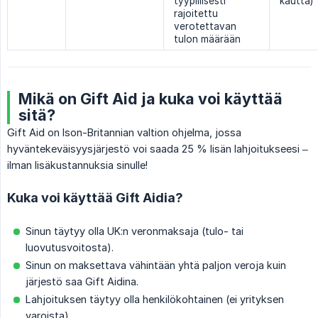
tyypillisesti
kautta)
rajoitettu
verotettavan
tulon määrään
Mikä on Gift Aid ja kuka voi käyttää
sitä?
Gift Aid on Ison-Britannian valtion ohjelma, jossa
hyväntekeväisyysjärjestö voi saada 25 % lisän lahjoitukseesi –
ilman lisäkustannuksia sinulle!
Kuka voi käyttää Gift Aidia?
Sinun täytyy olla UK:n veronmaksaja (tulo- tai
luovutusvoitosta).
Sinun on maksettava vähintään yhtä paljon veroja kuin
järjestö saa Gift Aidina.
Lahjoituksen täytyy olla henkilökohtainen (ei yrityksen
varoista).