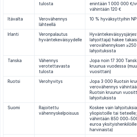
tulosta
enintään 1 000 000 €/vu
vähintään 120 €
Itävalta
Verovähennys
10 % hyväksyttyihin NP
lähteellä
Irlanti
Veronpalautus
Hyväntekeväisyysjärjest
hyväntekeväisyydelle
lahjoittaja) hakee takai
verovähennyksen ≥250
lahjoituksista
Tanska
Vähennys
Jopa noin 17 300 Tans
verotettavasta
kruunua vuodessa (muu
tulosta
vuosittain)
Ruotsi
Verohyvitys
Jopa 3 000 Ruotsin kr
verovähennys vähintää
Ruotsin kruunun vuositt
lahjoituksista
Suomi
Rajoitettu
Koskee vain lahjoituksia
vähennyskelpoisuus
yliopistoille tai tieteelle;
vähintään 850 000–50
euroa yksityishenkilöille
harvinaista)