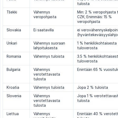
tulosta
Tšekki
Vähennys
Min: 2 % veropohjasta t
veropohjasta
CZK; Enimmäis: 15 %
veropohjasta
Slovakia
Ei saatavilla
ei verovähennyskelpoi
(hyväntekeväisyyslahjoi
Unkari
Vähennys suoraan
1 % henkilökohtaisesta
lahjoituksesta
tuloverosta
Romania
Vähennys tuloista
3.5 % henkilökohtaises
tuloverosta
Bulgaria
Vähennys
Enintään 65 % vuositul
verotettavasta
tulosta
Kroatia
Vähennys tuloista
Jopa 2 % tuloista
Slovenia
Vähennys
Jopa 1 % verotettavas
verotettavasta
tulosta
tulosta
Liettua
Vähennys
Enintään 40 % verotet