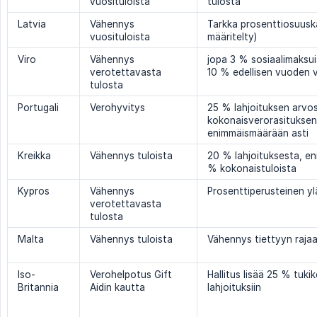
vuosituloista
tulosta
Latvia
Vähennys
Tarkka prosenttiosuuska
vuosituloista
määritelty)
Viro
Vähennys
jopa 3 % sosiaalimaksui
verotettavasta
10 % edellisen vuoden 
tulosta
Portugali
Verohyvitys
25 % lahjoituksen arvos
kokonaisverorasituksen
enimmäismäärään asti
Kreikka
Vähennys tuloista
20 % lahjoituksesta, en
% kokonaistuloista
Kypros
Vähennys
Prosenttiperusteinen yl
verotettavasta
tulosta
Malta
Vähennys tuloista
Vähennys tiettyyn rajaa
Iso-
Verohelpotus Gift
Hallitus lisää 25 % tukik
Britannia
Aidin kautta
lahjoituksiin