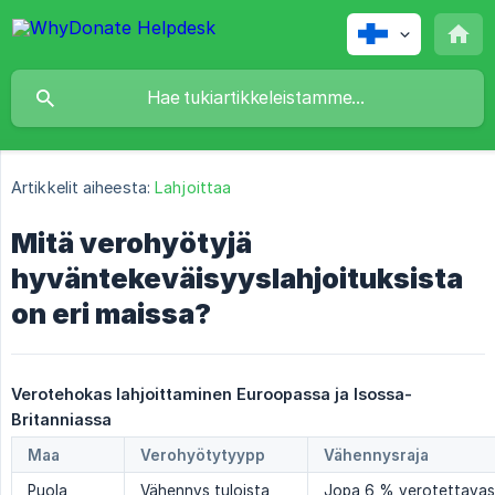
Artikkelit aiheesta:
Lahjoittaa
Mitä verohyötyjä
hyväntekeväisyyslahjoituksista
on eri maissa?
Verotehokas lahjoittaminen Euroopassa ja Isossa-
Britanniassa
Maa
Verohyötytyypp
Vähennysraja
Puola
Vähennys tuloista
Jopa 6 % verotettavas