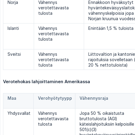
Norja
Vähennys
Ennakkoon hyväksytyt
verotettavasta
hyväntekeväisyyslaitok
tulosta
vähennyskelpoisia jopa
Norjan kruunua vuodess
Islanti
Vähennys
Enintään 1,5 % tuloista
verotettavasta
tulosta
Sveitsi
Vähennys
Liittovaltion ja kantoni
verotettavasta
rajoituksia sovelletaan 
tulosta
20 % nettotuloista)
Verotehokas lahjoittaminen Amerikassa
Maa
Verohyötytyypp
Vähennysraja
Yhdysvallat
Vähennys
Jopa 50 % oikaistusta
verotettavasta
bruttotulosta (AGI)
tulosta
käteislahjoituksiin kelpoisille
501(c)(3)