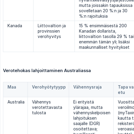
hyväntekeväisyysjärjestöille
mutta joissakin tapauksissa
sovelletaan 20 %:n ja 30
%:n rajoituksia
Kanada
Liittovaltion ja
15 % ensimmäisestä 200
provinssien
Kanadan dollarista,
verohyvitys
liittovaltion tasolla 29 % tai
enemmän tämän yli; lisäksi
maakunnalliset hyvitykset
Verotehokas lahjoittaminen Australiassa
Maa
Verohyötytyypp
Vähennysraja
Tapa vaa
etu
Australia
Vähennys
Ei erityistä
Vuositt
verotettavasta
ylärajaa, mutta
veroilmo
tulosta
vähennyskelpoisen
(myTaxi
lahjoituksen
kautta t
saajalle (DGR)
rekister
osoitettava;
veroasi