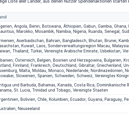
ändige Liste aller Länder, aus denen Nutzer Spendenaktionen starten
and
lgerien, Angola, Benin, Botswana, Äthiopien, Gabun, Gambia, Ghana, E
auritius, Marokko, Mosambik, Namibia, Nigeria, Ruanda, Senegal, Süd
rmenien, Aserbaidschan, Bahrain, Bangladesch, Bhutan, Brunei, Kamb
asachstan, Kuwait, Laos, Sonderverwaltungsregion Macau, Malaysia, 
aiwan, Thailand, Türkei, Vereinigte Arabische Emirate, Usbekistan, Vi
lbanien, Österreich, Belgien, Bosnien und Herzegowina, Bulgarien, K
stland, Finnland, Frankreich, Deutschland, Gibraltar, Griechenland, Unga
uxemburg, Malta, Moldau, Monaco, Niederlande, Nordmazedonien, Nor
lowakei, Slowenien, Spanien, Schweden, Schweiz, Vereinigtes Königr
ntigua und Barbuda, Bahamas, Kanada, Costa Rica, Dominikanische Re
anama, St. Lucia, Trinidad und Tobago, Vereinigte Staaten
rgentinien, Bolivien, Chile, Kolumbien, Ecuador, Guyana, Paraguay, P
ustralien, Neuseeland