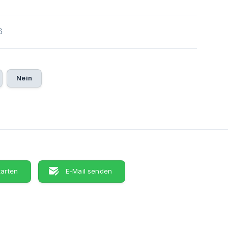
6
Nein
tarten
E-Mail senden