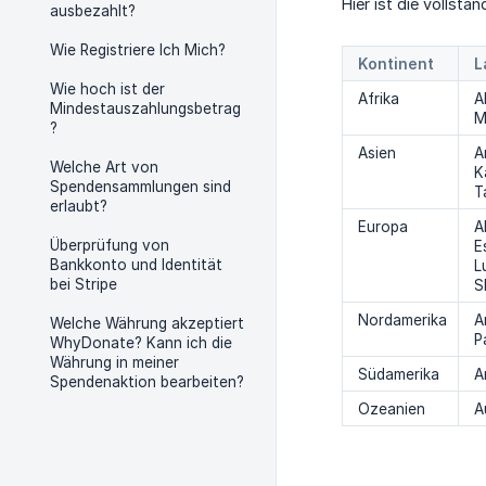
Hier ist die vollst
ausbezahlt?
Wie Registriere Ich Mich?
Kontinent
L
Wie hoch ist der
Afrika
A
Mindestauszahlungsbetrag
M
?
Asien
A
Welche Art von
K
Spendensammlungen sind
T
erlaubt?
Europa
A
Überprüfung von
E
Bankkonto und Identität
L
bei Stripe
S
Nordamerika
A
Welche Währung akzeptiert
P
WhyDonate? Kann ich die
Währung in meiner
Südamerika
A
Spendenaktion bearbeiten?
Ozeanien
A