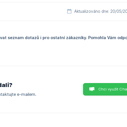
Aktualizováno dne: 20/05/2
at seznam dotazů i pro ostatní zákazníky. Pomohla Vám odp
dali?
Chci využít Cha
taktujte e-mailem.