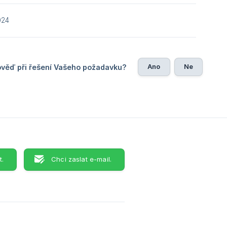
024
Ano
Ne
ověď při řešení Vašeho požadavku?
t.
Chci zaslat e-mail.