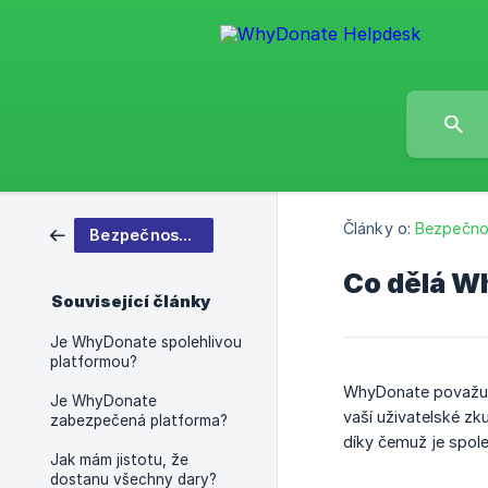
Články o:
Bezpečno
Bezpečnostní
Co dělá W
Související články
Je WhyDonate spolehlivou
platformou?
WhyDonate považuje
Je WhyDonate
vaší uživatelské zk
zabezpečená platforma?
díky čemuž je spoleh
Jak mám jistotu, že
dostanu všechny dary?