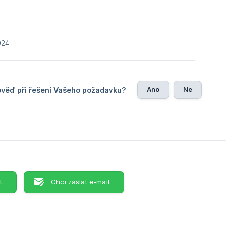
024
Ano
Ne
ověď při řešení Vašeho požadavku?
t.
Chci zaslat e-mail.