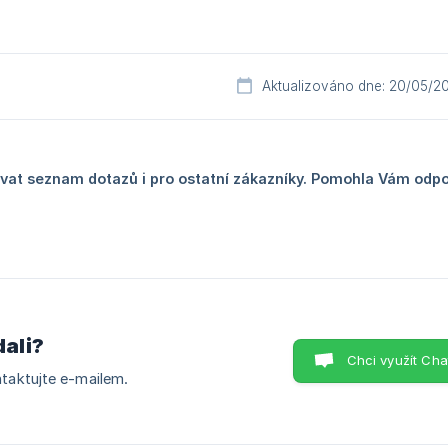
Aktualizováno dne: 20/05/2
at seznam dotazů i pro ostatní zákazníky. Pomohla Vám odp
dali?
Chci využít Cha
taktujte e-mailem.