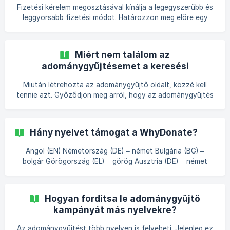
Fizetési kérelem megosztásával kínálja a legegyszerűbb és
leggyorsabb fizetési módot. Határozzon meg előre egy
összeget, amelyet az adományozó fizethet. Amint az
adományozó rákattint a kifizetési kérelemre, közvetlenül a
fizetési oldalra kerül, ahol kiválasztható a fizetési mód. Az
Miért nem találom az
adományozás pár kattintással megtörténik. Fizetési
adománygyűjtésemet a keresési
kérelem létrehozása Nyissa meg a megfelelő
eredmények között?
adománygyűjtési oldalt. Kattintson a "Megosztás" gombra.
Miután létrehozta az adománygyűjtő oldalt, közzé kell
Válassza a 3. „Fizetési kérelem” lehetőséget. Hat
tennie azt. Győződjön meg arról, hogy az adománygyűjtés
állapota „Látható” (a létrehozás után ez az
alapértelmezett beállítás). Ezután keresse meg az
adománygyűjtés címét, nevét vagy szövegét, és
Hány nyelvet támogat a WhyDonate?
megjelenik. Tehát készen áll az első adományok
fogadására. Az első adományok átvételéhez megoszthatja
Angol (EN) Németország (DE) – német Bulgária (BG) –
adománygyűjtését a közösségi médiában vagy közvetlenül
bolgár Görögország (EL) – görög Ausztria (DE) – német
az URL-en keresztül.
Spanyolország (ES) – spanyol Olaszország (IT) – olasz
Magyarország (HU) - magyar Dánia (DA) – dán
Lengyelország (PL) – lengyel Svédország (SV) – svéd
Hogyan fordítsa le adománygyűjtő
Finnország (FI) - finn Hollandia (NL) – holland Románia (RO)
kampányát más nyelvekre?
– román Portugália (PT) – portugál Szlovákia (SK) – szlovák
Franciaország (FR) – francia Horvátország (HR) – horvát
Az adománygyűjtést több nyelven is felveheti. Jelenleg ez