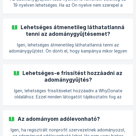
Cseh Köztársaság (CZ) – Cseho
19 nyelven lehetséges. Ha az Ön nyelve nem szerepel a
listában, válassza az angolt, és végül adja meg a saját
nyelvét. A WhyDonate általános összetevői angolul
jelennek meg, de a tartalom a saját nyelvén jelenik meg.
Lehetséges átmenetileg láthatatlanná
Amint létrehoz egy új adománygyűjtést, az azon a nyelven
tenni az adománygyűjtésemet?
jön létre, amelyre a WhyDonate jelenleg be van állítva.
Ezért ügyeljen erre az adománygyűjtés létrehozásakor. A
Igen, lehetséges átmenetileg láthatatlanná tenni az
képernyő jobb felső sarkában található nyelvváltó seg
adománygyűjtést. Ön dönti el, hogy kampánya mikor legyen
látható. Ha láthatatlanná szeretné tenni kampányát,
Jelentkezzen be fiókjába Lépjen az Irányítópult oldalra.
Kattintson a Kampány fülre Kapcsolja be a Látható
Lehetséges-e frissítést hozzáadni az
gombot. Kampánya nem lesz látható (több), amíg újra nem
adománygyűjtés?
engedélyezi.
Igen, lehetséges frissítéseket hozzáadni a WhyDonate
oldalához. Ezzel minden látogatót tájékoztatni fog az
adománygyűjtés folyamatáról. A frissítés szöveget,
képeket vagy videót tartalmazhat. A frissítés fülre
kattintva azonnal létrehozhat új frissítést. Frissítés
Az adományom adólevonható?
hozzáadásához kövesse az alábbi lépéseket: Jelentkezzen
be, és lépjen az irányítópultra. Kattintson az
Igen, ha regisztrált nonprofit szervezetnek adományozol,
„Adománygyűjtés” fülre, majd a „Szerkesztés” ikonra.