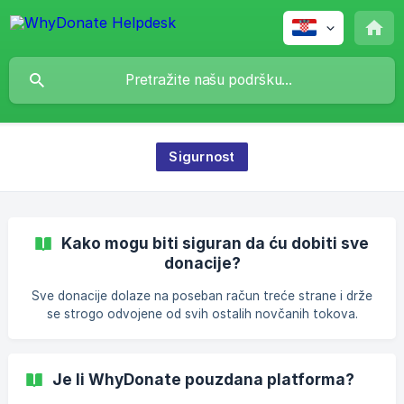
Sigurnost
Kako mogu biti siguran da ću dobiti sve
donacije?
Sve donacije dolaze na poseban račun treće strane i drže
se strogo odvojene od svih ostalih novčanih tokova.
Registrirani računovođa ima kontrolu nad ovim procesom.
Također osigurava da je sve ispravno registrirano kod
poreznih vlasti. Svaki mjesec donacije se uplaćuju direktno
Je li WhyDonate pouzdana platforma?
s računa treće strane na koji dolaze u ciljeve za koje su