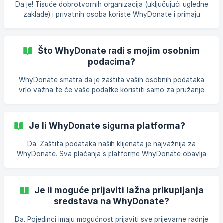
namijenjene. | Savjet: kada se prijavite na svoj WhyDonate
Da je! Tisuće dobrotvornih organizacija (uključujući ugledne
račun, možete u stvarnom vremenu vidjeti sve donacije
zaklade) i privatnih osoba koriste WhyDonate i primaju
koje su dane za vašu svrhu, kada se to dogodilo i
mjesečne donacije. Primjerice, sav novac od donacija
završava na posebnom računu treće strane, a registrirani
računovođa provjerava cijelu administraciju. Donacije se
Što WhyDonate radi s mojim osobnim
drže strogo odvojene od svih ostalih novčanih tokova
podacima?
unutar naše organizacije. Svaki mjesec donacije se isplaćuju
izravno s računa treće strane. Na taj način možete biti
WhyDonate smatra da je zaštita vaših osobnih podataka
sigurni da nijedna donacija neće biti izgubljen
vrlo važna te će vaše podatke koristiti samo za pružanje
usluga i poboljšanje vašeg korisničkog iskustva.
WhyDonate je u skladu s europskim zakonodavstvom o
privatnosti (Opća uredba o zaštiti podataka), što ga čini
Je li WhyDonate sigurna platforma?
pouzdanim.
Da. Zaštita podataka naših klijenata je najvažnija za
WhyDonate. Sva plaćanja s platforme WhyDonate obavlja
Stripe, PCI DSS certificirani pružatelj usluga plaćanja s
PSD2 licencom. Sav promet, uključujući promet plaćanja,
odvija se putem sigurne SSL veze. Podaci o transakciji
Je li moguće prijaviti lažna prikupljanja
nikada se ne dijele s trećim stranama. Naposljetku,
sredstava na WhyDonate?
WhyDonate ima sigurnosno potvrđenu certifikaciju
(temeljenu na ISO 27001) od ICT instituta. To čini
Da. Pojedinci imaju mogućnost prijaviti sve prijevarne radnje