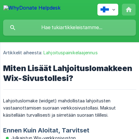
Artikkelit aiheesta:
Lahjoituspainikelaajennus
Miten Lisäät Lahjoituslomakkeen
Wix-Sivustollesi?
Lahjoituslomake (widget) mahdollistaa lahjoitusten
vastaanottamisen suoraan verkkosivustollasi. Maksut
käsitellään turvallisesti ja siirretään suoraan tilillesi.
Ennen Kuin Aloitat, Tarvitset
Julkaistun Wix-verkkosivuston