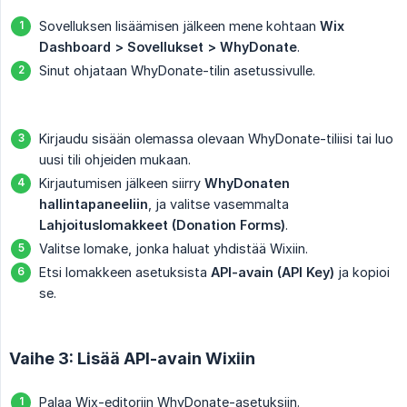
Sovelluksen lisäämisen jälkeen mene kohtaan
Wix 
Dashboard > Sovellukset > WhyDonate
.
Sinut ohjataan WhyDonate-tilin asetussivulle.
Kirjaudu sisään olemassa olevaan WhyDonate-tiliisi tai luo
uusi tili ohjeiden mukaan.
Kirjautumisen jälkeen siirry
WhyDonaten 
hallintapaneeliin
, ja valitse vasemmalta
Lahjoituslomakkeet (Donation Forms)
.
Valitse lomake, jonka haluat yhdistää Wixiin.
Etsi lomakkeen asetuksista
API-avain (API Key)
ja kopioi
se.
Vaihe 3: Lisää API-avain Wixiin
Palaa Wix-editoriin WhyDonate-asetuksiin.