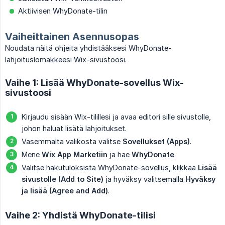
Aktiivisen WhyDonate-tilin
Vaiheittainen Asennusopas
Noudata näitä ohjeita yhdistääksesi WhyDonate-
lahjoituslomakkeesi Wix-sivustoosi.
Vaihe 1: Lisää WhyDonate-sovellus Wix-
sivustoosi
Kirjaudu sisään Wix-tilillesi ja avaa editori sille sivustolle,
johon haluat lisätä lahjoitukset.
Vasemmalta valikosta valitse
Sovellukset (Apps)
.
Mene
Wix App Marketiin
ja hae
WhyDonate
.
Valitse hakutuloksista WhyDonate-sovellus, klikkaa
Lisää 
sivustolle (Add to Site)
ja hyväksy valitsemalla
Hyväksy 
ja lisää (Agree and Add)
.
Vaihe 2: Yhdistä WhyDonate-tilisi