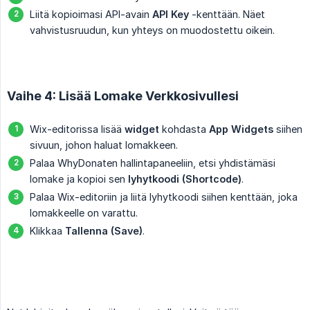
Liitä kopioimasi API-avain
API Key
-kenttään. Näet
vahvistusruudun, kun yhteys on muodostettu oikein.
Vaihe 4: Lisää Lomake Verkkosivullesi
Wix-editorissa lisää
widget
kohdasta
App Widgets
siihen
sivuun, johon haluat lomakkeen.
Palaa WhyDonaten hallintapaneeliin, etsi yhdistämäsi
lomake ja kopioi sen
lyhytkoodi (Shortcode)
.
Palaa Wix-editoriin ja liitä lyhytkoodi siihen kenttään, joka
lomakkeelle on varattu.
Klikkaa
Tallenna (Save)
.