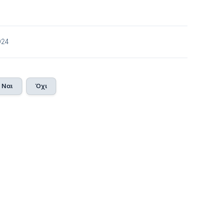
024
Ναι
Όχι