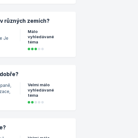
 v různých zemích?
Málo
vyhledávané
e Je
téma
ebo
n: 2
ční
 dobře?
Velmi málo
mpaně,
vyhledávané
izace,
téma
 o
e?