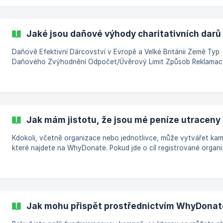
Jaké jsou daňové výhody charitativních darů
Daňově Efektivní Dárcovství v Evropě a Velké Británii Země Typ
Daňového Zvýhodnění Odpočet/Úvěrový Limit Způsob Reklamac
Vyžadována Dokumentace Polsko Srážka z příjmu Až 6 %
zdanitelných příjmů Roční daňové přiznání Doklad o stvrzence n
bankovním převodu Česká Republika Odpočet od základu daně Mi
% ze základu daně nebo 1 000 Kč; Max: 15 % ze základu daně Ro
daňové přiznání Receipt from charity | Slovensko | NA | n
Jak mám jistotu, že jsou mé peníze utraceny
Kdokoli, včetně organizace nebo jednotlivce, může vytvářet ka
které najdete na WhyDonate. Pokud jde o cíl registrované organ
WhyDonate sleduje, zda tato organizace vydává výroční zprávu
tom, jak jsou peníze vynakládány. | Tip: Věnujte pozornost darům na
soukromé účely, pokud pořadatele neznáte.
Jak mohu přispět prostřednictvím WhyDonat