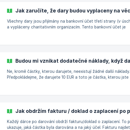
účtu dostatek peněz a přesto chcete přispět, zvolte prosím jino
možnost platby.
Jak zaručíte, že dary budou vyplaceny na vě
Všechny dary jsou přijímány na bankovní účet třetí strany (v úsc
a vypláceny charitativním organizacím. Tento bankovní účet je
oddělen od všech ostatních peněžních toků a evidován na jiný su
Ověřený účetní to zkontroluje a podá u finančního úřadu.
Budou mi vznikat dodatečné náklady, když da
Ne, kromě částky, kterou darujete, neexistují žádné další náklady.
Předpokládejme, že darujete 10 EUR a toto je částka, kterou jste
věnovali charitě a kterou můžete použít ve svém daňovém přizná
Pro dárce je platforma WhyDonate zcela zdarma. Naše platforma
udržována z výnosů z měsíčních příspěvků, které dostáváme od 
které tyto dary dostávají. Dárci si také mohou vybrat, zda chtějí
spropitné. Není to povinné a záleží pouze na přání dárců. | Tip: Pokud
Jak obdržím fakturu / doklad o zaplacení po 
si založíte účet na WhyDonate,
Každý dárce po darování obdrží fakturu/doklad o zaplacení. To 
ukazuje, jaká částka byla darována a na jaký účel. Fakturu najde