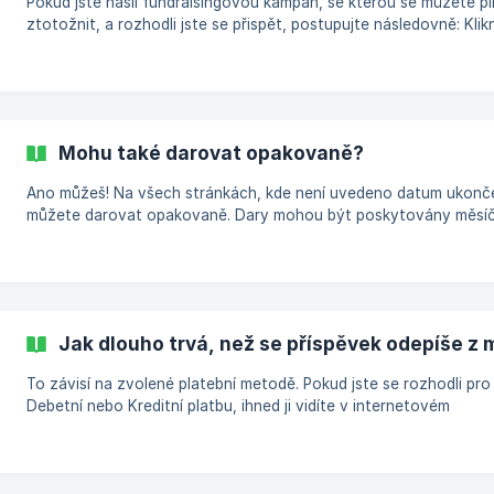
Pokud jste našli fundraisingovou kampaň, se kterou se můžete p
ztotožnit, a rozhodli jste se přispět, postupujte následovně: Klikněte
na tlačítko „Darovat“ na stránce sbírky. Zobrazí se obrazovka
darování. Vyplňte formulář a klikněte na „Darovat“. Chcete-li dar
dokončete proces platby. Potvrzení o daru obdržíte e-mailem. Po
jste přispěli, můžete také zanechat zprávu, která se zobrazí na
stránce akce. | Pokud si vytvoříte účet na WhyDonate, budete mít
Mohu také darovat opakovaně?
vždy aktuální přehled o
Ano můžeš! Na všech stránkách, kde není uvedeno datum ukonče
můžete darovat opakovaně. Dary mohou být poskytovány měsí
nebo ročně. Chcete-li poskytnout opakovaný dar: Klikněte na tla
„Darovat“ na stránce a klikněte na „měsíčně“ nebo „ročně“, podle
potřeby. Poté vyplňte zbytek formuláře a klikněte na „Darovat“.
Potvrzení o daru obdržíte e-mailem. Pokaždé po uskutečnění
(opakovaného) daru obdržíte potvrzovací e-mail. | Tip: Pokud si
Jak dlouho trvá, než se příspěvek odepíše z
založíte účet na WhyDonate, budete mít vždy aktuální
To závisí na zvolené platební metodě. Pokud jste se rozhodli pro
Debetní nebo Kreditní platbu, ihned ji vidíte v internetovém
bankovnictví. Pokud jste zvolili SEPA inkaso, platba bude viditeln
pracovních dnech. | Tip: Pokud přispíváte prostřednictvím SEPA inkasa,
musíte mít na účtu dostatek peněz. Pokud si nejste jisti, zda mát