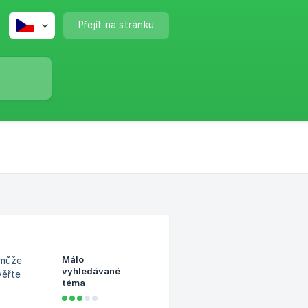
Přejít na stránku
Málo
 může
vyhledávané
věřte
téma