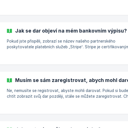
několika místech: Obrazovka s poděkováním Na obrazovce, která se
objeví po provedení daru, uvidíte odkaz, kde si můžete prohlédn
fakturu. Děkuji email Pokud zadáte e-mailovou adresu, ihned po
provedení daru vám zašleme e-mail s odkazem na zobrazení neb
stažení faktury.
Jak se dar objeví na mém bankovním výpisu?
Pokud jste přispěli, zobrazí se název našeho partnerského
poskytovatele platebních služeb „Stripe“. Stripe je certifikovaný
poskytovatelem platebních služeb v Evropě s licencí PSD2 a
certifikátem PCI DSS. Zpracovává za nás všechny příchozí platb
(dary) a výplaty (charitativním organizacím). V popisu je vidět
následující text: Dar na „název věci“ (toto je název stránky, na které
jste přispěli). | Tip: V případě SEPA inkasa (platba inkasem) trvá přibližně
Musím se sám zaregistrovat, abych mohl dar
5 pracovních dnů, než se platba zobr
Ne, nemusíte se registrovat, abyste mohli darovat. Pokud si bud
chtít zobrazit svůj dar později, stále se můžete zaregistrovat. C
li tak učinit, použijte stejnou e-mailovou adresu, kterou jste použi
darování.