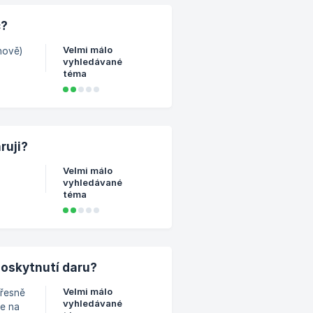
u
c?
Velmi málo
hově)
vyhledávané
téma
bjekt.
ruji?
Velmi málo
vyhledávané
téma
ní.
 je
stran,
poskytnutí daru?
Velmi málo
přesně
vyhledávané
te na