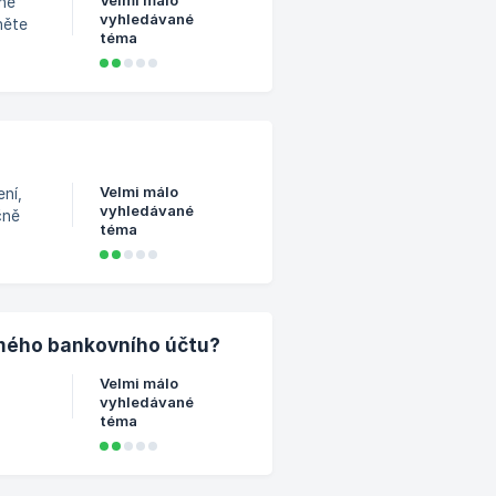
Velmi málo
lně
vyhledávané
téma
ovat,
té, co
Velmi málo
ní,
vyhledávané
čně
téma
čítko
 mého bankovního účtu?
Velmi málo
vyhledávané
téma
á po 5
e na