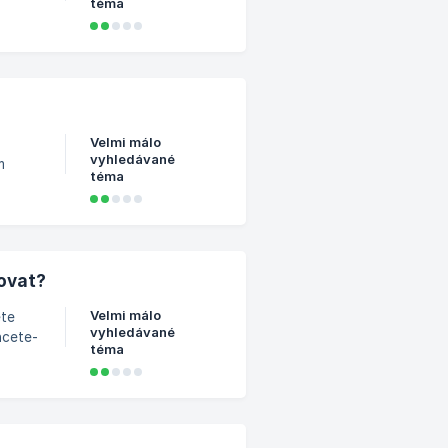
téma
out
o
Velmi málo
vyhledávané
m
téma
y
ovat?
Velmi málo
ete
vyhledávané
hcete-
téma
li při