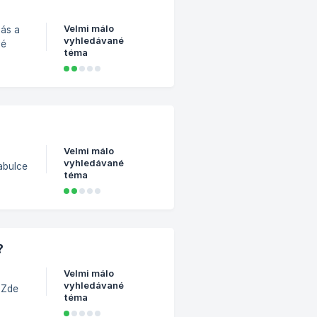
Velmi málo
nás a
vyhledávané
vé
téma
st e-
pěvku.
stavit
Velmi málo
vyhledávané
abulce
téma
ll L
?
Velmi málo
u
vyhledávané
e
téma