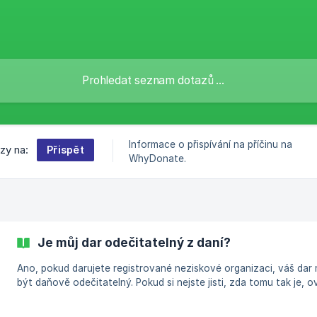
Informace o přispívání na příčinu na
Přispět
zy na:
WhyDonate.
Je můj dar odečitatelný z daní?
Ano, pokud darujete registrované neziskové organizaci, váš dar
být daňově odečitatelný. Pokud si nejste jisti, zda tomu tak je, o
si u daňových úřadů ve vaší zemi. | Více o daňových výhodách pro
dary si přečtěte zde.