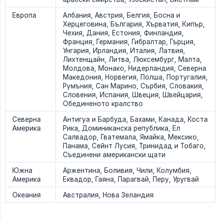
Европа
Албания, Австрия, Белгия, Босна и
Херцеговина, България, Хърватия, Кипър,
Чехия, Дания, Естония, Финландия,
Франция, Германия, Гибралтар, Гърция,
Унгария, Ирландия, Италия, Латвия,
Лихтенщайн, Литва, Люксембург, Малта,
Молдова, Монако, Нидерландия, Северна
Македония, Норвегия, Полша, Португалия,
Румъния, Сан Марино, Сърбия, Словакия,
Словения, Испания, Швеция, Швейцария,
Обединеното кралство
Северна
Антигуа и Барбуда, Бахами, Канада, Коста
Америка
Рика, Доминиканска република, Ел
Салвадор, Гватемала, Ямайка, Мексико,
Панама, Сейнт Лусия, Тринидад и Тобаго,
Съединени американски щати
Южна
Аржентина, Боливия, Чили, Колумбия,
Америка
Еквадор, Гаяна, Парагвай, Перу, Уругвай
Океания
Австралия, Нова Зеландия