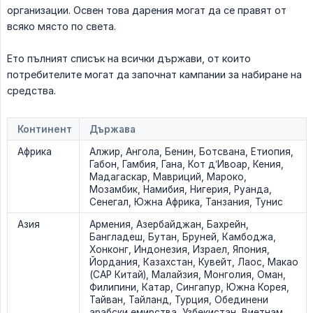
организации. Освен това дарения могат да се правят от
всяко място по света.
Ето пълният списък на всички държави, от които
потребителите могат да започнат кампании за набиране на
средства.
Континент
Държава
Африка
Алжир, Ангола, Бенин, Ботсвана, Етиопия,
Габон, Гамбия, Гана, Кот д’Ивоар, Кения,
Мадагаскар, Мавриций, Мароко,
Мозамбик, Намибия, Нигерия, Руанда,
Сенегал, Южна Африка, Танзания, Тунис
Азия
Армения, Азербайджан, Бахрейн,
Бангладеш, Бутан, Бруней, Камбоджа,
Хонконг, Индонезия, Израел, Япония,
Йордания, Казахстан, Кувейт, Лаос, Макао
(САР Китай), Малайзия, Монголия, Оман,
Филипини, Катар, Сингапур, Южна Корея,
Тайван, Тайланд, Турция, Обединени
арабски емирства, Узбекистан, Виетнам