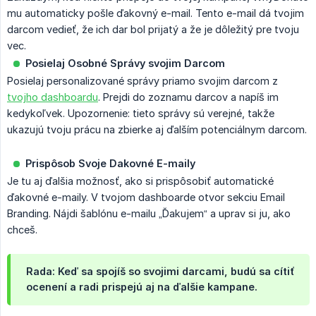
mu automaticky pošle ďakovný e-mail. Tento e-mail dá tvojim
darcom vedieť, že ich dar bol prijatý a že je dôležitý pre tvoju
vec.
Posielaj Osobné Správy svojim Darcom
Posielaj personalizované správy priamo svojim darcom z
tvojho dashboardu
. Prejdi do zoznamu darcov a napíš im
kedykoľvek. Upozornenie: tieto správy sú verejné, takže
ukazujú tvoju prácu na zbierke aj ďalším potenciálnym darcom.
Prispôsob Svoje Dakovné E-maily
Je tu aj ďalšia možnosť, ako si prispôsobiť automatické
ďakovné e-maily. V tvojom dashboarde otvor sekciu Email
Branding. Nájdi šablónu e-mailu „Ďakujem“ a uprav si ju, ako
chceš.
Rada: Keď sa spojíš so svojimi darcami, budú sa cítiť
ocenení a radi prispejú aj na ďalšie kampane.