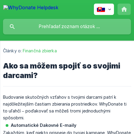
Články o:
Finančná zbierka
Ako sa môžem spojiť so svojimi
darcami?
Budovanie skutočných vzťahov s tvojimi darcami patrí k
najdôležitejším častiam zbierania prostriedkov. WhyDonate ti
to uľahčí – poďakovať sa môžeš tromi jednoduchými
spôsobmi.
Automatické Dakovné E-maily
Zakaždým, keď niekto prispeje do tvojej kampane, WhyDonate