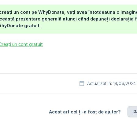
creați un cont pe WhyDonate, veți avea întotdeauna o imagine
 această prezentare generală atunci când depuneți declarația fi
WhyDonate gratuit.
Creați un cont gratuit
Actualizat în: 14/06/2024
D
Acest articol ți-a fost de ajutor?