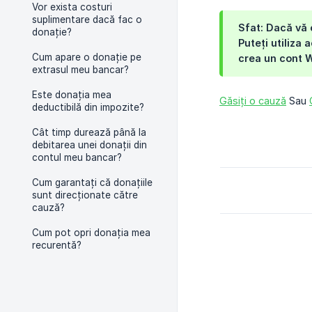
Vor exista costuri
suplimentare dacă fac o
Sfat: Dacă vă 
donație?
Puteți utiliza
Cum apare o donație pe
crea un cont 
extrasul meu bancar?
Este donația mea
Găsiți o cauză
Sau
deductibilă din impozite?
Cât timp durează până la
debitarea unei donații din
contul meu bancar?
Cum garantați că donațiile
sunt direcționate către
cauză?
Cum pot opri donația mea
recurentă?