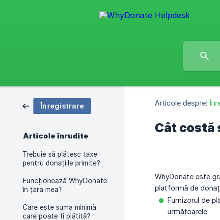
Articole despre:
Înr
Înregistrare
Cât costă
Articole înrudite
Trebuie să plătesc taxe
pentru donațiile primite?
WhyDonate este grat
Funcționează WhyDonate
platformă de donați
în țara mea?
Furnizorul de pl
Care este suma minimă
următoarele:
care poate fi plătită?