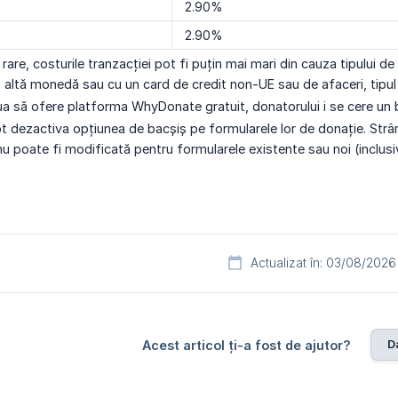
2.90%
2.90%
i rare, costurile tranzacției pot fi puțin mai mari din cauza tipului 
 altă monedă sau cu un card de credit non-UE sau de afaceri, tipul 
ua să ofere platforma WhyDonate gratuit, donatorului i se cere un b
pot dezactiva opțiunea de bacșiș pe formularele lor de donație. Str
u poate fi modificată pentru formularele existente sau noi (inclusi
Actualizat în: 03/08/2026
D
Acest articol ți-a fost de ajutor?