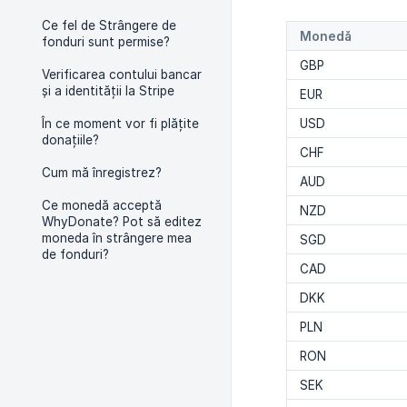
Ce fel de Strângere de
Monedă
fonduri sunt permise?
GBP
Verificarea contului bancar
și a identității la Stripe
EUR
În ce moment vor fi plățite
USD
donațiile?
CHF
Cum mă înregistrez?
AUD
Ce monedă acceptă
NZD
WhyDonate? Pot să editez
moneda în strângere mea
SGD
de fonduri?
CAD
DKK
PLN
RON
SEK