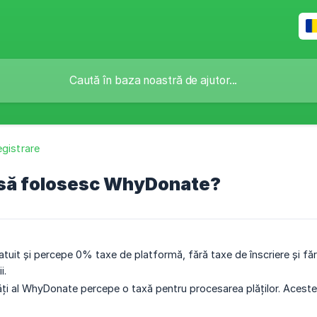
egistrare
 să folosesc WhyDonate?
uit și percepe 0% taxe de platformă, fără taxe de înscriere și fără
i.
ăți al WhyDonate percepe o taxă pentru procesarea plăților. Aceste 