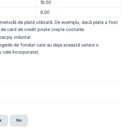
18.00
6.00
de metodă de plată utilizată. De exemplu, dacă plata a fost
de card de credit poate crește costurile.
acșiș voluntar.
ângerile de fonduri care au deja această setare o
v cele încorporate).
a
Nu