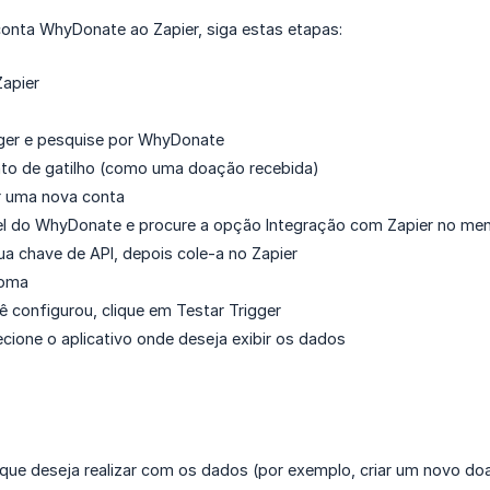
conta WhyDonate ao Zapier, siga estas etapas:
Zapier
gger e pesquise por WhyDonate
nto de gatilho (como uma doação recebida)
r uma nova conta
el do WhyDonate e procure a opção Integração com Zapier no men
ua chave de API, depois cole-a no Zapier
ioma
 configurou, clique em Testar Trigger
ecione o aplicativo onde deseja exibir os dados
 que deseja realizar com os dados (por exemplo, criar um novo d