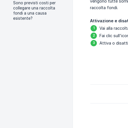
vengono tutte somma
Sono previsti costi per
raccolta fondi.
collegare una raccolta
fondi a una causa
esistente?
Attivazione e disa
Vai alla raccol
Fai clic sull'ic
Attiva o disat