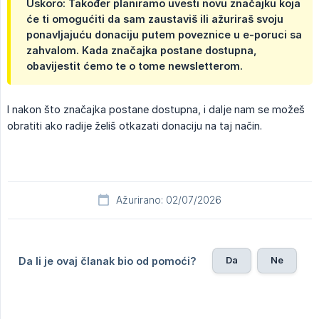
Uskoro:
Također planiramo uvesti novu značajku koja
će ti omogućiti da sam zaustaviš ili ažuriraš svoju
ponavljajuću donaciju putem poveznice u e-poruci sa
zahvalom. Kada značajka postane dostupna,
obavijestit ćemo te o tome newsletterom.
I nakon što značajka postane dostupna, i dalje nam se možeš
obratiti ako radije želiš otkazati donaciju na taj način.
Ažurirano: 02/07/2026
Da
Ne
Da li je ovaj članak bio od pomoći?