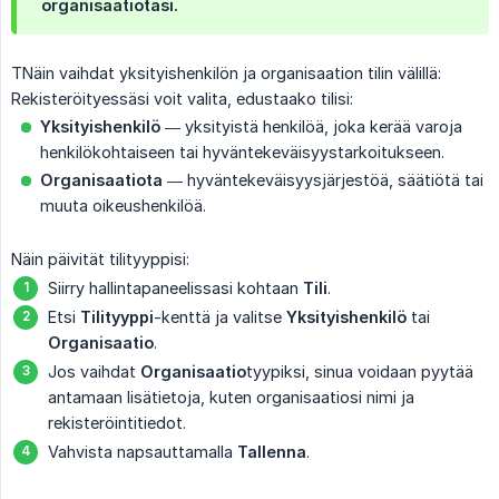
organisaatiotasi.
TNäin vaihdat yksityishenkilön ja organisaation tilin välillä:
Rekisteröityessäsi voit valita, edustaako tilisi:
Yksityishenkilö
— yksityistä henkilöä, joka kerää varoja
henkilökohtaiseen tai hyväntekeväisyystarkoitukseen.
Organisaatiota
— hyväntekeväisyysjärjestöä, säätiötä tai
muuta oikeushenkilöä.
Näin päivität tilityyppisi:
Siirry hallintapaneelissasi kohtaan
Tili
.
Etsi
Tilityyppi
-kenttä ja valitse
Yksityishenkilö
tai
Organisaatio
.
Jos vaihdat
Organisaatio
tyypiksi, sinua voidaan pyytää
antamaan lisätietoja, kuten organisaatiosi nimi ja
rekisteröintitiedot.
Vahvista napsauttamalla
Tallenna
.