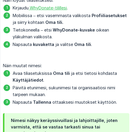
Näin löydät tiliasetuksesi:
Kirjaudu
WhyDonate-tilillesi
.
Mobiilissa – etsi vasemmasta valikosta
Profiiliasetukset
ja siirry kohtaan
Oma tili.
Tietokoneella – etsi
WhyDonate-kuvake
oikean
yläkulman valikosta.
Napsauta
kuvaketta
ja valitse
Oma tili
.
Näin muutat nimesi:
Avaa tiliasetuksissa
Oma tili
ja etsi tietosi kohdasta
Käyttäjätiedot
.
Päivitä etunimesi, sukunimesi tai organisaatiosi nimi
tarpeen mukaan.
Napsauta
Tallenna
ottaaksesi muutokset käyttöön.
Nimesi näkyy keräyssivuillasi ja lahjoittajille, joten
varmista, että se vastaa tarkasti sinua tai