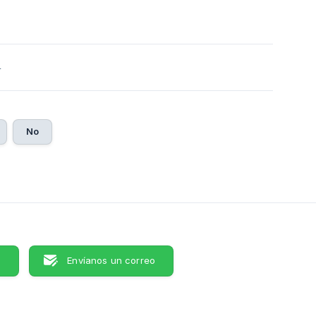
4
No
s
Envíanos un correo