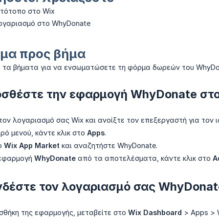
στότοπο στο Wix
ογαριασμό στο WhyDonate
μα προς βήμα
 τα βήματα για να ενσωματώσετε τη φόρμα δωρεών του WhyDon
οσθέστε την εφαρμογή WhyDonate στο
ον λογαριασμό σας Wix και ανοίξτε τον επεξεργαστή για τον 
ρό μενού, κάντε κλικ στο
Apps
.
ο
Wix App Market
και αναζητήστε WhyDonate.
 εφαρμογή
WhyDonate
από τα αποτελέσματα, κάντε κλικ στο
A
νδέστε τον λογαριασμό σας WhyDonat
σθήκη της εφαρμογής, μεταβείτε στο
Wix Dashboard
> Apps > 