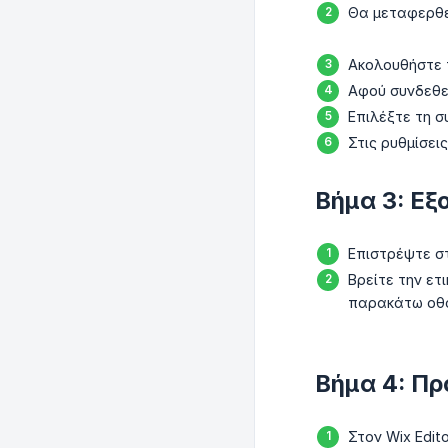
Θα μεταφερθε
Ακολουθήστε τ
Αφού συνδεθεί
Επιλέξτε τη σ
Στις ρυθμίσει
Βήμα 3: Εξ
Επιστρέψτε 
Βρείτε την ετ
παρακάτω οθό
Βήμα 4: Πρ
Στον Wix Edit