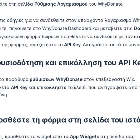
ίτε στη σελίδα
Ρύθμισης Λογαριασμού
του WhyDonate.
ις οδηγίες για να συνδεθείτε στον υπάρχοντα λογαριασμό Why
τε, πηγαίνετε στο WhyDonate Dashboard και μεταβείτε στις
Do
υγκεκριμένη φόρμα δωρεών που θέλετε να συνδέσετε με τον ισ
ς της φόρμας, αναζητήστε το
API Key
. Αντιγράψτε αυτό το μοναδ
ουσιοδότηση και επικόλληση του API K
στο παράθυρο
ρυθμίσεων WhyDonate
στον επεξεργαστή Wix.
ικέτα
API Key
και
επικολλήστε
το κλειδί που αντιγράψατε από 
νη.
οσθέστε τη φόρμα στη σελίδα του ιστ
or, προσθέστε το widget από τα
App Widgets
στη σελίδα σας.