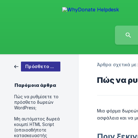
Άρθρα σχετικά με:
Πρόσθετο Κουμπιού Δωρεάς
Πώς να ρυ
Παρόμοια άρθρα
Πώς να ρυθμίσετε το
πρόσθετο δωρεών
WordPress;
Μια φόρμα δωρεών 
ασφάλεια και να 
Μη αυτόματος δωρεά
κουμπί HTML Script
(οποιοσδήποτε
Πριν ξεκι
κατασκευαστής