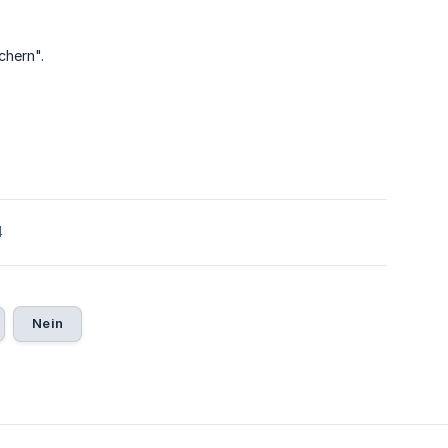
chern".
4
Nein