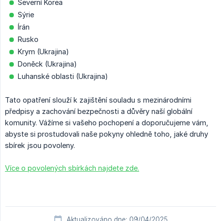
Severní Korea
Sýrie
Írán
Rusko
Krym (Ukrajina)
Doněck (Ukrajina)
Luhanské oblasti (Ukrajina)
Tato opatření slouží k zajištění souladu s mezinárodními
předpisy a zachování bezpečnosti a důvěry naší globální
komunity. Vážíme si vašeho pochopení a doporučujeme vám,
abyste si prostudovali naše pokyny ohledně toho, jaké druhy
sbírek jsou povoleny.
Více o povolených sbírkách najdete zde.
Aktualizováno dne: 09/04/2025