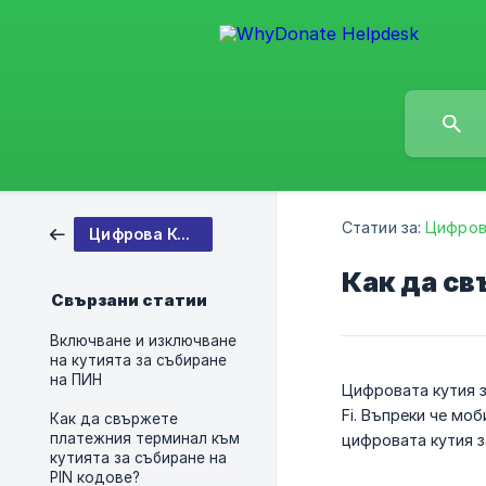
Статии за:
Цифров
Цифрова Кутия За Събиране На Пинове
Как да св
Свързани статии
Включване и изключване
на кутията за събиране
на ПИН
Цифровата кутия з
Fi. Въпреки че мо
Как да свържете
платежния терминал към
цифровата кутия з
кутията за събиране на
PIN кодове?