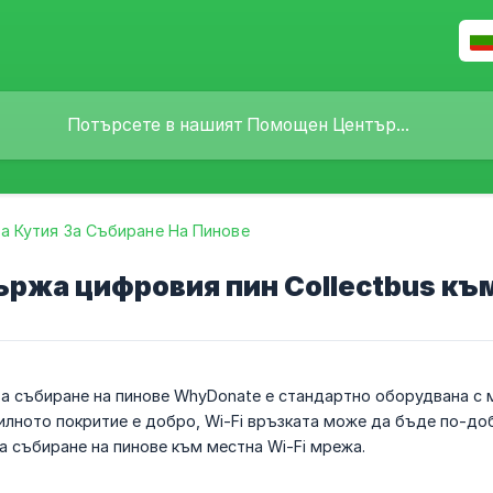
а Кутия За Събиране На Пинове
ържа цифровия пин Collectbus към
а събиране на пинове WhyDonate е стандартно оборудвана с м
билното покритие е добро, Wi-Fi връзката може да бъде по-до
а събиране на пинове към местна Wi-Fi мрежа.