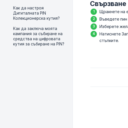
Свързване 
Как да настроя
Щракнете на 
Дигиталната PIN
Колекционерска кутия?
Въведете пин 
Изберете жела
Как да заключа моята
кампания за събиране на
Натиснете Зап
средства на цифровата
стъпките.
кутия за събиране на PIN?